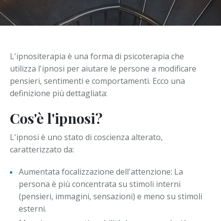
HIV: gli effetti psicologici di una malattia incurabile
Disturbi d'Ansia
Quando una buona psicoterapia fa bene alla salute
Depressione
L'ipnositerapia è una forma di psicoterapia che
Fobie
utilizza l'ipnosi per aiutare le persone a modificare
pensieri, sentimenti e comportamenti. Ecco una
Attacchi di Panico
definizione più dettagliata:
Cos'è l'ipnosi?
L'ipnosi è uno stato di coscienza alterato,
caratterizzato da
:
Aumentata focalizzazione dell'attenzione: La
persona è più concentrata su stimoli interni
(pensieri, immagini, sensazioni) e meno su stimoli
esterni.