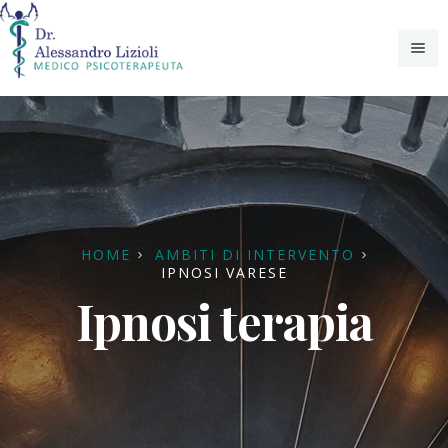
Home
Chi sono
Ambiti di intervento
Lo Psicologo: Istruzioni per l'uso
HOME
AMBITI DI INTERVENTO
IPNOSI VARESE
Articoli
Psicoterapia
Ipnosi terapia
Lo Psicoterapeuta giusto: un colpo di Fulmine!
Contatti
Psicoanalisi
Ipnosi: tra passato e presente
Ipnosi
Resilienza
Psico-oncologia