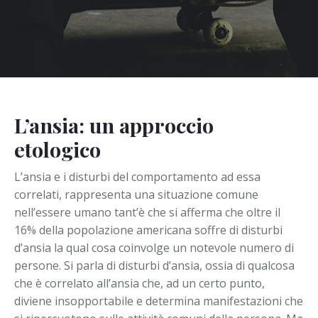
HIV: gli effetti psicologici di una malattia incurabile
Disturbi d'Ansia
Quando una buona psicoterapia fa bene alla salute
Depressione
Fobie
Attacchi di Panico
L’ansia: un approccio
etologico
L’ansia e i disturbi del comportamento ad essa
correlati, rappresenta una situazione comune
nell’essere umano tant’è che si afferma che oltre il
16% della popolazione americana soffre di disturbi
d’ansia la qual cosa coinvolge un notevole numero di
persone. Si parla di disturbi d’ansia, ossia di qualcosa
che è correlato all’ansia che, ad un certo punto,
diviene insopportabile e determina manifestazioni che