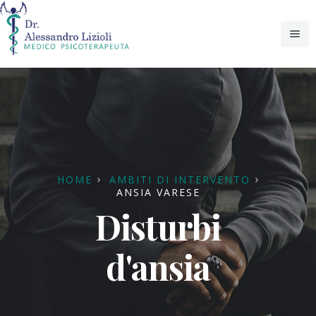
Home
Chi sono
Ambiti di intervento
Lo Psicologo: Istruzioni per l'uso
HOME
AMBITI DI INTERVENTO
ANSIA VARESE
Articoli
Psicoterapia
Disturbi
Lo Psicoterapeuta giusto: un colpo di Fulmine!
Contatti
Psicoanalisi
d'ansia
Ipnosi: tra passato e presente
Ipnosi
Resilienza
Psico-oncologia